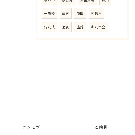
一般葬
直葬
夜間
葬儀屋
告別式
通夜
密葬
お別れ会
コンセプト
ご挨拶