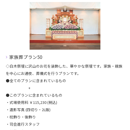
家族葬プラン50
◇白木祭壇に沢山のお花を装飾した、華やかな祭壇です。家族・親族
を中心にお通夜、葬儀式を行うプランです。
●全てのプランに含まれているもの
+
●​このプランに含まれているもの
・式場使用料 ￥115,230 (税込)
・遺影写真 (四切り・2L版)
・枕飾り・後飾り​
​・司会進行スタッフ