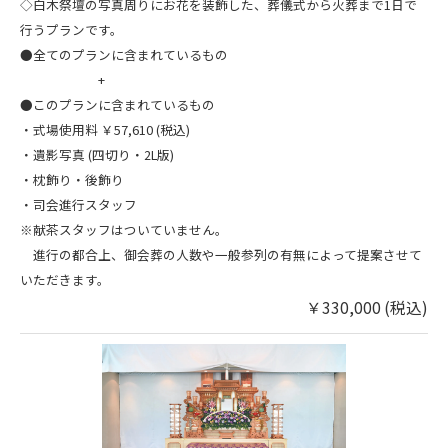
◇白木祭壇の写真周りにお花を装飾した、​葬儀式から火葬まで1日で
行うプランです。
​●全てのプランに含まれているもの
+
●このプランに含まれているもの
・式場使用料 ￥57,610 (税込)
・遺影写真 (四切り・2L版)
・枕飾り・後飾り
​・司会進行スタッフ
※献茶スタッフはついていません。
進行の都合上、御会葬の人数や一般参列の有無によって提案させて
いただきます。
￥330,000 (税込)