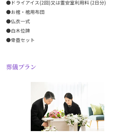
●ドライアイス(2回)又は霊安室利用料 (2日分)
​●お棺・棺用布団
●仏衣一式
●白木位牌
●骨壺セット
葬儀プラン