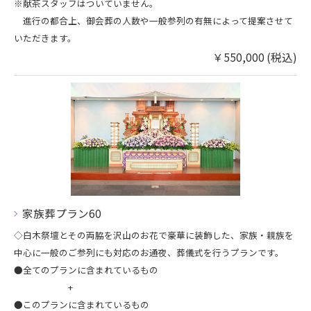
※献茶スタッフはついていません。
進行の都合上、御会葬の人数や一般参列の有無によって提案させて
いただきます。
￥550,000 (税込)
家族葬​プラン60
◇白木祭壇とその両脇を沢山のお花で豪華に装飾した、家族・親族を
中心に一般のご参列にも対応のお通夜、葬儀式を行うプランです。
​●全てのプランに含まれているもの
+
●このプランに含まれているもの