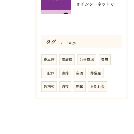
# インターネットで探す時代だからこそ、相談を大切に
タグ
Tags
橋本市
家族葬
公営斎場
費用
一般葬
直葬
夜間
葬儀屋
告別式
通夜
密葬
お別れ会